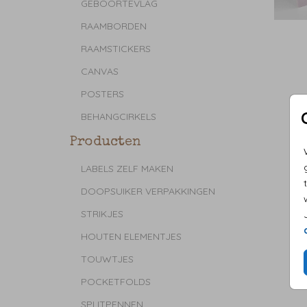
GEBOORTEVLAG
RAAMBORDEN
RAAMSTICKERS
CANVAS
POSTERS
BEHANGCIRKELS
Producten
LABELS ZELF MAKEN
DOOPSUIKER VERPAKKINGEN
STRIKJES
HOUTEN ELEMENTJES
TOUWTJES
POCKETFOLDS
SPLITPENNEN