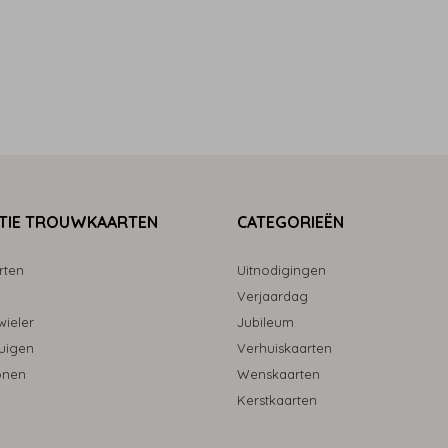
TIE TROUWKAARTEN
CATEGORIEËN
rten
Uitnodigingen
Verjaardag
ieler
Jubileum
uigen
Verhuiskaarten
onen
Wenskaarten
Kerstkaarten