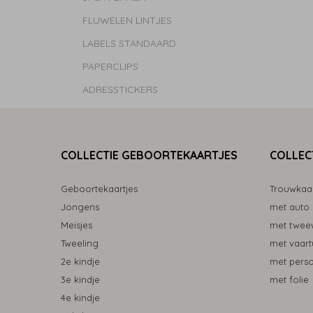
FLUWELEN LINTJES
LABELS STANDAARD
PAPERCLIPS
ADRESSTICKERS
COLLECTIE GEBOORTEKAARTJES
COLLEC
Geboortekaartjes
Trouwkaa
Jongens
met auto
Meisjes
met tweew
Tweeling
met vaart
2e kindje
met pers
3e kindje
met folie
4e kindje