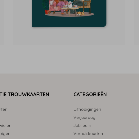
TIE TROUWKAARTEN
CATEGORIEËN
rten
Uitnodigingen
Verjaardag
ieler
Jubileum
uigen
Verhuiskaarten