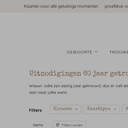
Kaarten voor alle gelukkige momenten
proefdruk v
GEBOORTE 
TROUW
Uitnodigingen 60 jaar getr
Wauw! Jullie zijn zestig jaar getrouwd, dus er valt ie
aan naar jullie wens.
Kleuren
Kaarttype
Filters
…
items
Filters wissen