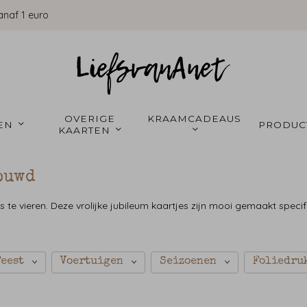
anaf 1 euro
OVERIGE 
KRAAMCADEAUS 
EN 
PRODUC
KAARTEN 
ouwd
ts te vieren. Deze vrolijke jubileum kaartjes zijn mooi gemaakt specif
Feest
Voertuigen
Seizoenen
Foliedru