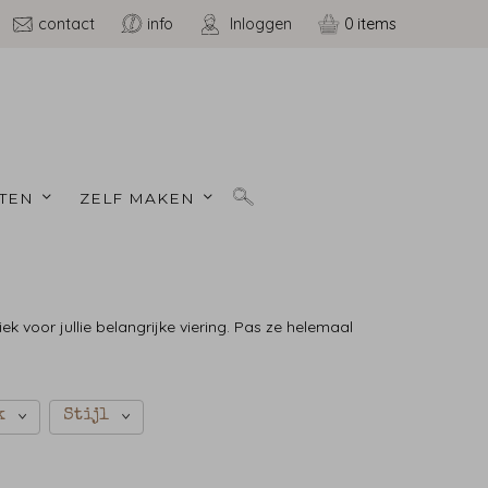
contact
info
Inloggen
0
TEN 
ZELF MAKEN 
iek voor jullie belangrijke viering. Pas ze helemaal
k
Stijl