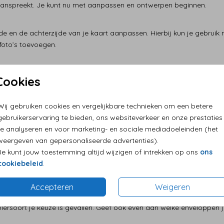
e aanspreekt. Je kunt nu met aanpassen en ontwerpen beginnen.
de en de achterzijde van je kaart aanpassen. Hierbij kun je gebruik 
foto’s toevoegen.
u opslaan zodat hij bewaard blijft. Bij stap 5 maak je je keuze wat je
Cookies
e
Wij gebruiken cookies en vergelijkbare technieken om een betere
n. Geef aan op welk papier je je kaart wilt laten drukken. Bij je be
gebruikerservaring te bieden, ons websiteverkeer en onze prestaties
uren. Dat maakt het kiezen straks een stuk makkelijker.
te analyseren en voor marketing- en sociale mediadoeleinden (het
weergeven van gepersonaliseerde advertenties).
Je kunt jouw toestemming altijd wijzigen of intrekken op ons
ons
dat je vast van een adres kunt voorzien. Veel mensen vinden dat pr
cookiebeleid
.
Accepteren
Weigeren
, alle juiste gegevens staan erop. Geef het verzendadres aan waar j
apiersoort je keuze is gevallen. Geef ook even aan welke enveloppen 