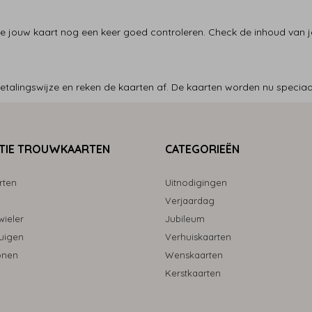
e jouw kaart nog een keer goed controleren. Check de inhoud van je
talingswijze en reken de kaarten af. De kaarten worden nu speciaal
TIE TROUWKAARTEN
CATEGORIEËN
rten
Uitnodigingen
Verjaardag
ieler
Jubileum
uigen
Verhuiskaarten
onen
Wenskaarten
Kerstkaarten