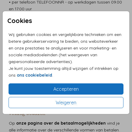
• per telefoon TELEFOONNR - op werkdagen tussen 09.00
en 17.00 uur
• schriftelijk: Liefs van Anet Klantenservice, ADRES
Cookies
Eigen verantwoordelijkheid
Wij gebruiken cookies en vergelijkbare technieken om een
Een aantal zaken zijn echter je eigen verantwoordelijkheid.
betere gebruikerservaring te bieden, ons websiteverkeer
Daarmee bedoelen we de kwaliteit van de eventuele foto
en onze prestaties te analyseren en voor marketing- en
of beeldmateriaal dat je zelf hebt geupload, de juistheid
sociale mediadoeleinden (het weergeven van
van het adres van de bestelling en de teksten die je zelf
gepersonaliseerde advertenties).
op de kaartjes hebt aangebracht, of bent vergeten aan te
Je kunt jouw toestemming altijd wijzigen of intrekken op
passen. Voor deze onderdelen is Liefs van Anet niet
ons
ons cookiebeleid
.
verantwoordelijk.
Verzending en klachten over verzending
Accepteren
Meer informatie over verzending en klachten over
Weigeren
verzending vind je op onze
pagina over bezorging
.
Veilig betalen
Op
onze pagina over de betaalmogelijkheden
vind je
alle informatie over de verschillende vormen van betalen.