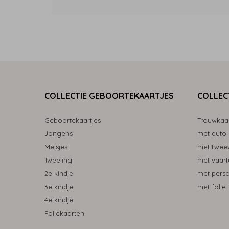
COLLECTIE GEBOORTEKAARTJES
COLLEC
Geboortekaartjes
Trouwkaa
Jongens
met auto
Meisjes
met tweew
Tweeling
met vaart
2e kindje
met pers
3e kindje
met folie
4e kindje
Foliekaarten