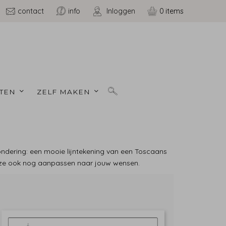
contact
info
Inloggen
0
TEN 
ZELF MAKEN 
zondering: een mooie lijntekening van een Toscaans
 je ze ook nog aanpassen naar jouw wensen.