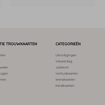
TIE TROUWKAARTEN
CATEGORIEËN
rten
Uitnodigingen
Verjaardag
ieler
Jubileum
uigen
Verhuiskaarten
onen
Wenskaarten
Kerstkaarten