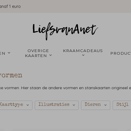
anaf 1 euro
OVERIGE 
KRAAMCADEAUS 
EN 
PRODUC
KAARTEN 
vormen
euke vormen. Hier staan de andere vormen en stanskaarten origineel
Kaarttype
Illustraties
Dieren
Stijl