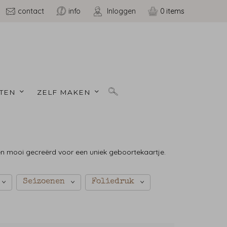
contact
info
Inloggen
0
TEN 
ZELF MAKEN 
 en mooi gecreërd voor een uniek geboortekaartje.
Seizoenen
Foliedruk