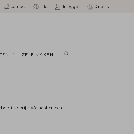
contact
info
Inloggen
0
TEN 
ZELF MAKEN 
geboortekaartje. We hebben een