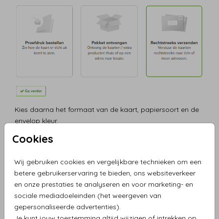
Kies daarna het formaat van de kaart, papiersoort en de
envelop kleur.
Cookies
2. Adressen toevoegen
Wij gebruiken cookies en vergelijkbare technieken om een
Voeg nu jouw adressen toe:
betere gebruikerservaring te bieden, ons websiteverkeer
en onze prestaties te analyseren en voor marketing- en
sociale mediadoeleinden (het weergeven van
gepersonaliseerde advertenties).
Je kunt jouw toestemming altijd wijzigen of intrekken op