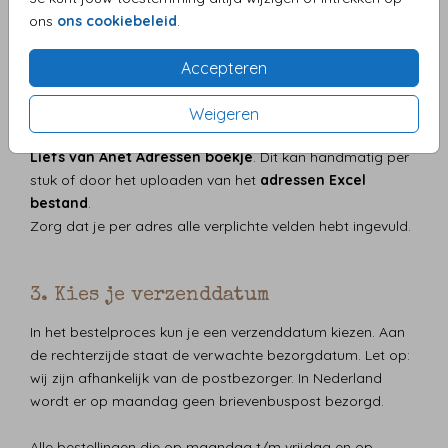
ons
ons cookiebeleid
.
Accepteren
Weigeren
De adressen kun je op twee manieren invoeren bij het
Liefs van Anet Adressen boekje
. Dit kan handmatig per
stuk of door het uploaden van het
adressen Excel
bestand
.
Zorg dat je per adres alle verplichte velden hebt ingevuld.
3. Kies je verzenddatum
In het bestelproces kun je een verzenddatum kiezen. Aan
de rechterzijde staat de verwachte bezorgdatum. Let op:
wij zijn afhankelijk van de postbezorger. In Nederland
wordt er op maandag geen brievenbuspost bezorgd.
Alle bestellingen die op maandag t/m vrijdag en op