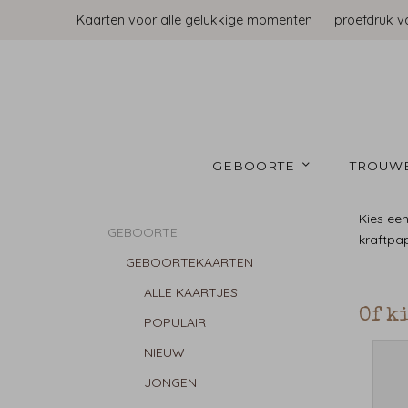
Kaarten voor alle gelukkige momenten
proefdruk v
GEBOORTE 
TROUW
Kies een
GEBOORTE
kraftpap
GEBOORTEKAARTEN
ALLE KAARTJES
Of k
POPULAIR
NIEUW
JONGEN