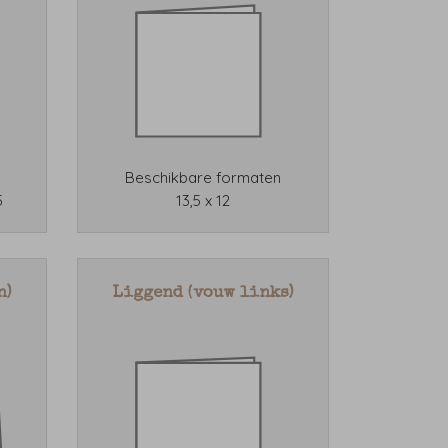
Beschikbare formaten
5
13,5 x 12
n)
Liggend (vouw links)