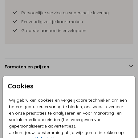
Persoonlijke service en supersnelle levering
Eenvoudig zelf je kaart maken
Grootste aanbod in enveloppen
Formaten en prijzen
Cookies
Productinformatie
Wij gebruiken cookies en vergelijkbare technieken om een
betere gebruikerservaring te bieden, ons websiteverkeer
Omschrijving
en onze prestaties te analyseren en voor marketing- en
blanco-enkel-vierkant-hout
sociale mediadoeleinden (het weergeven van
gepersonaliseerde advertenties).
Je kunt jouw toestemming altijd wijzigen of intrekken op
Collectie