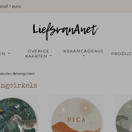
anaf 1 euro
OVERIGE 
KRAAMCADEAUS 
EN 
PRODUC
KAARTEN 
roducten
Behangcirkels
angcirkels