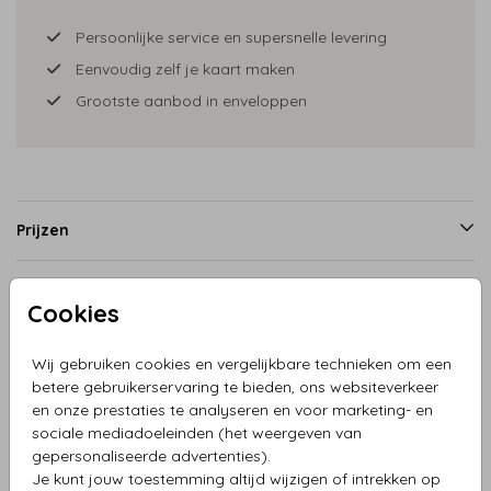
Persoonlijke service en supersnelle levering
Eenvoudig zelf je kaart maken
Grootste aanbod in enveloppen
Prijzen
Cookies
Productinformatie
Wij gebruiken cookies en vergelijkbare technieken om een
Omschrijving
betere gebruikerservaring te bieden, ons websiteverkeer
en onze prestaties te analyseren en voor marketing- en
Behangcirkel takjes groen en blauwe watercolor
sociale mediadoeleinden (het weergeven van
achtergrond. Wat een feest.
gepersonaliseerde advertenties).
Je kunt jouw toestemming altijd wijzigen of intrekken op