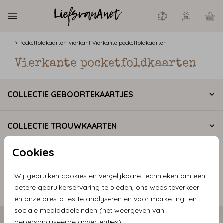
>
Pocketfoldkaarten-vierkant
Vierkante pocketfoldkaarten
Vierkante pocketfoldkaarten
COLLECTIE GEBOORTEKAARTJES
COLLECTIE TROUWKAARTEN
Cookies
CATEGORIEËN
Wij gebruiken cookies en vergelijkbare technieken om een
betere gebruikerservaring te bieden, ons websiteverkeer
INFORMATIE
en onze prestaties te analyseren en voor marketing- en
sociale mediadoeleinden (het weergeven van
Privacy statement
Algemene voorwaarden
gepersonaliseerde advertenties).