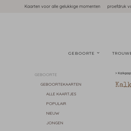
Kaarten voor alle gelukkige momenten
proefdruk v
GEBOORTE 
TROUW
>
Kalkpap
GEBOORTE
GEBOORTEKAARTEN
Kal
ALLE KAARTJES
POPULAIR
NIEUW
JONGEN