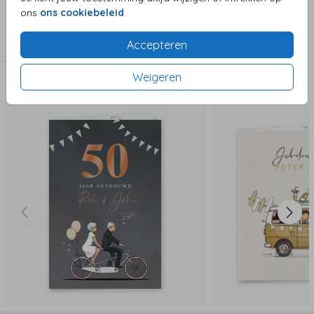
ons
ons cookiebeleid
.
Collectie
Jubileum
Accepteren
Weigeren
Deze zijn ook leuk!