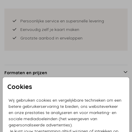
Persoonlijke service en supersnelle levering
Eenvoudig zelf je kaart maken
Grootste aanbod in enveloppen
Formaten en prijzen
Cookies
Productinformatie
Wij gebruiken cookies en vergelijkbare technieken om een
betere gebruikerservaring te bieden, ons websiteverkeer
en onze prestaties te analyseren en voor marketing- en
Omschrijving
sociale mediadoeleinden (het weergeven van
Uitnodiging jubileum bloemen rood met takjes
gepersonaliseerde advertenties).
Je kunt jouw toestemming altijd wijzigen of intrekken op