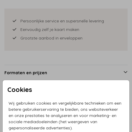
Persoonlijke service en supersnelle levering
Eenvoudig zelf je kaart maken
Grootste aanbod in enveloppen
Formaten en prijzen
Cookies
Productinformatie
Wij gebruiken cookies en vergelijkbare technieken om een
betere gebruikerservaring te bieden, ons websiteverkeer
Omschrijving
en onze prestaties te analyseren en voor marketing- en
sociale mediadoeleinden (het weergeven van
Jubileumkaart illustratie echtpaar in stoelen. Wat een
gepersonaliseerde advertenties).
grappig en originele kaart met aanpasbare teksten.