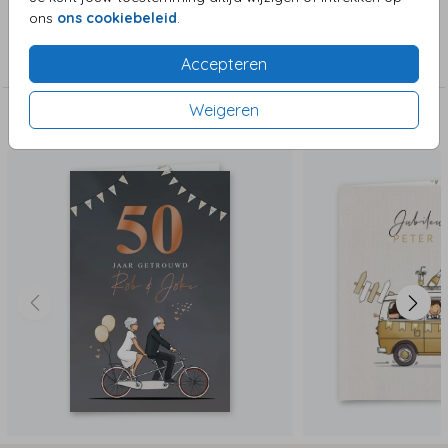
ons
ons cookiebeleid
.
Collectie
Jubileum
Accepteren
Weigeren
Deze zijn ook leuk!