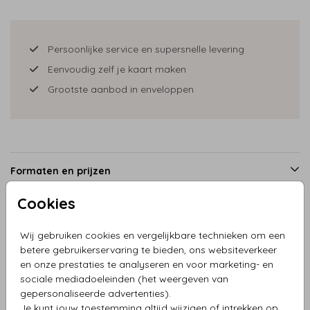
Persoonlijke service en supersnelle levering
Eenvoudig zelf je kaart maken
Grootste aanbod in enveloppen
Formaten en prijzen
Cookies
Productinformatie
Wij gebruiken cookies en vergelijkbare technieken om een
betere gebruikerservaring te bieden, ons websiteverkeer
en onze prestaties te analyseren en voor marketing- en
Omschrijving
sociale mediadoeleinden (het weergeven van
Uitnodiging jubileum bloemen met takjes
gepersonaliseerde advertenties).
Je kunt jouw toestemming altijd wijzigen of intrekken op