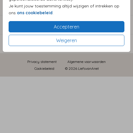
COLLECTIE TROUWKAARTEN
Je kunt jouw toestemming altijd wijzigen of intrekken op
ons
ons cookiebeleid
.
CATEGORIEËN
Accepteren
Weigeren
INFORMATIE
Privacy statement
Algemene voorwaarden
Cookiebeleid
© 2026 LiefsvanAnet