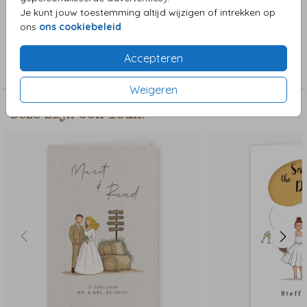
Wat een prachtig geillustreerd kaartje!
Je kunt jouw toestemming altijd wijzigen of intrekken op
ons
ons cookiebeleid
.
Collectie
Accepteren
Stans in een dubbele kaart
Weigeren
Deze zijn ook leuk!