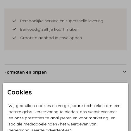
Persoonlijke service en supersnelle levering
Eenvoudig zelf je kaart maken
Grootste aanbod in enveloppen
Formaten en prijzen
Cookies
Productinformatie
Wij gebruiken cookies en vergelijkbare technieken om een
betere gebruikerservaring te bieden, ons websiteverkeer
Omschrijving
en onze prestaties te analyseren en voor marketing- en
Geboortekaartje ronde stans, meisje met broertjes in
sociale mediadoeleinden (het weergeven van
mooie boomhut met laddertje, vogels, konijn en schildpad.
gepersonaliseerde advertenties).