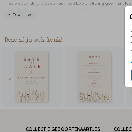
mooie aquarelstijl, wat de kaart een luxe uitstraling geeft. Er sta
een klein bloemetje in het midden van de kaart, wat het nog mee
Toon meer
bijzonder maakt. De kaart is verkrijgbaar in verschillende kleuren,
waaronder beige, roze en oranje.
Deze zijn ook leuk!
COLLECTIE GEBOORTEKAARTJES
COLLEC