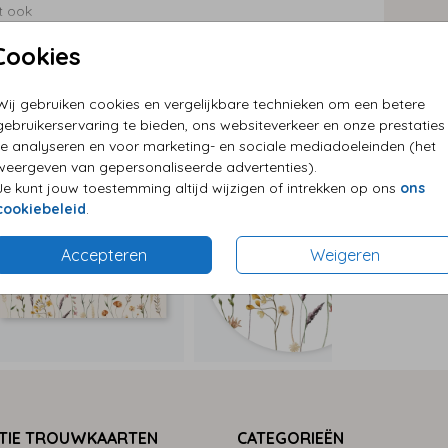
at ook
r
P
Cookies
E
G
Wij gebruiken cookies en vergelijkbare technieken om een betere
gebruikerservaring te bieden, ons websiteverkeer en onze prestaties
te analyseren en voor marketing- en sociale mediadoeleinden (het
weergeven van gepersonaliseerde advertenties).
Je kunt jouw toestemming altijd wijzigen of intrekken op ons
ons
cookiebeleid
.
Formaten
Accepteren
Weigeren
TIE TROUWKAARTEN
CATEGORIEËN