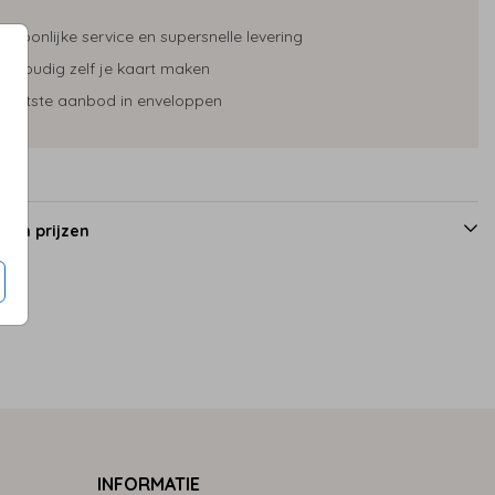
ersoonlijke service en supersnelle levering
envoudig zelf je kaart maken
rootste aanbod in enveloppen
 en prijzen
INFORMATIE