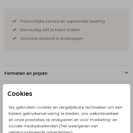
Persoonlijke service en supersnelle levering
Eenvoudig zelf je kaart maken
Grootste aanbod in enveloppen
Formaten en prijzen
Cookies
Productinformatie
Wij gebruiken cookies en vergelijkbare technieken om een
betere gebruikerservaring te bieden, ons websiteverkeer
Omschrijving
en onze prestaties te analyseren en voor marketing- en
Trouwkaart arc stans vorm roeibootje met bruidspaar,
sociale mediadoeleinden (het weergeven van
mooi handgetekend roeibootje met bruidspaar. Wat een
gepersonaliseerde advertenties).