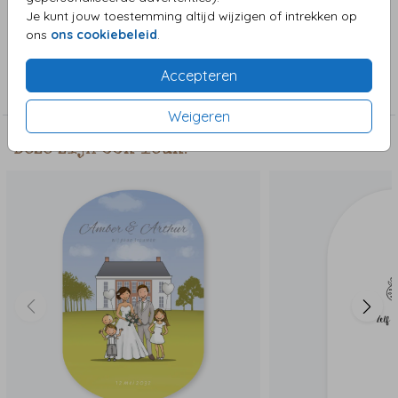
plaatje!
Je kunt jouw toestemming altijd wijzigen of intrekken op
ons
ons cookiebeleid
.
Collectie
Accepteren
Bijzondere vorm in enkele kaart
Weigeren
Deze zijn ook leuk!