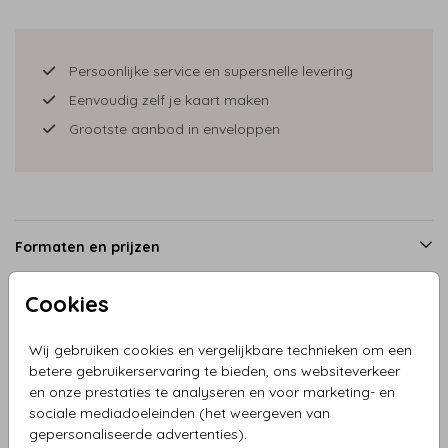
Persoonlijke service en supersnelle levering
Eenvoudig zelf je kaart maken
Grootste aanbod in enveloppen
Formaten en prijzen
Cookies
Productinformatie
Wij gebruiken cookies en vergelijkbare technieken om een
betere gebruikerservaring te bieden, ons websiteverkeer
Omschrijving
en onze prestaties te analyseren en voor marketing- en
sociale mediadoeleinden (het weergeven van
Trouwkaart arc vorm met veldbloemen en aanpasbare
gepersonaliseerde advertenties).
teksten.