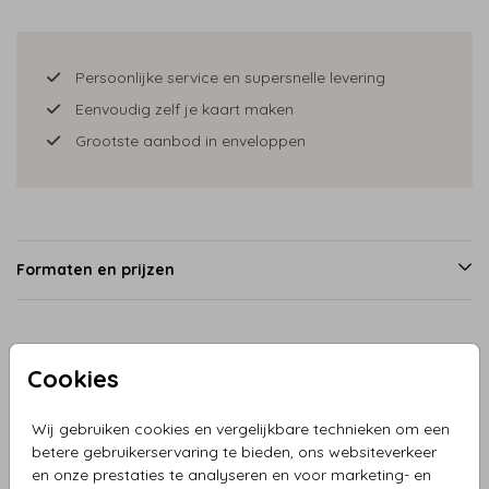
Persoonlijke service en supersnelle levering
Eenvoudig zelf je kaart maken
Grootste aanbod in enveloppen
Formaten en prijzen
Productinformatie
Cookies
Omschrijving
Wij gebruiken cookies en vergelijkbare technieken om een
betere gebruikerservaring te bieden, ons websiteverkeer
Ticketvorm terracotta in holografische folie is een uniek en
en onze prestaties te analyseren en voor marketing- en
modern product dat perfect is voor een bruiloft of andere