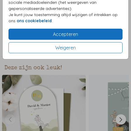
sociale mediadoeleinden (het weergeven van
speciale gelegenheid. Het ticket is bedrukt met
gepersonaliseerde advertenties).
holografische folie, waardoor het holografisch effect
Je kunt jouw toestemming altijd wijzigen of intrekken op
ontstaat. Dit maakt het ticket echt uniek en een echte eye-
Toon meer
ons
ons cookiebeleid
.
catcher!
Accepteren
Collectie
Weigeren
Bijzondere vorm in enkele kaart
Deze zijn ook leuk!