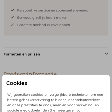
Persoonlijke service en supersnelle levering
Eenvoudig zelf je kaart maken
Grootste aanbod in enveloppen
Formaten en prijzen
Productinformatie
Cookies
Omschrijving
Wij gebruiken cookies en vergelijkbare technieken om een
Ticketvorm in holografische folie is een uniek en modern
betere gebruikerservaring te bieden, ons websiteverkeer
product dat perfect is voor een bruiloft of andere speciale
en onze prestaties te analyseren en voor marketing- en
gelegenheid. Het ticket is bedrukt met holografische folie,
sociale mediadoeleinden (het weergeven van