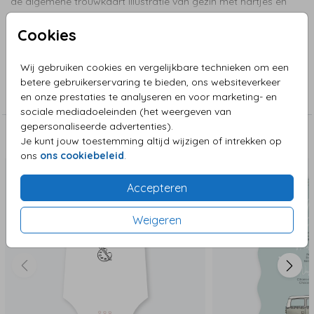
de algemene trouwkaart illustratie van gezin met hartjes en
groen. De teksten zijn naar wens aanpasbaar.
Toon meer
Cookies
Wij gebruiken cookies en vergelijkbare technieken om een
Collectie
betere gebruikerservaring te bieden, ons websiteverkeer
Bijzondere vorm in enkele kaart
en onze prestaties te analyseren en voor marketing- en
sociale mediadoeleinden (het weergeven van
gepersonaliseerde advertenties).
Je kunt jouw toestemming altijd wijzigen of intrekken op
Deze zijn ook leuk!
ons
ons cookiebeleid
.
Accepteren
Weigeren