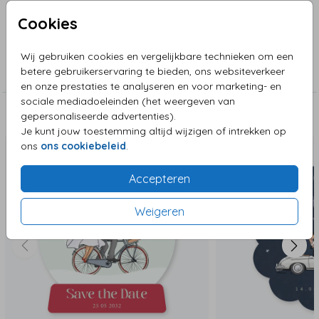
en een glitterlook erbij.
Cookies
Collectie
Wij gebruiken cookies en vergelijkbare technieken om een
betere gebruikerservaring te bieden, ons websiteverkeer
Bijzondere vorm in enkele kaart
en onze prestaties te analyseren en voor marketing- en
sociale mediadoeleinden (het weergeven van
gepersonaliseerde advertenties).
Deze zijn ook leuk!
Je kunt jouw toestemming altijd wijzigen of intrekken op
ons
ons cookiebeleid
.
Accepteren
Weigeren