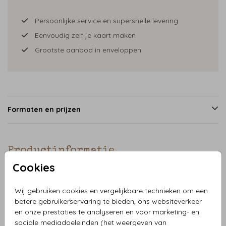
Persoonlijke service en supersnelle levering
Eenvoudig zelf je kaart maken
Grootste aanbod in enveloppen
Formaten en prijzen
Productinformatie
Cookies
Omschrijving
Wij gebruiken cookies en vergelijkbare technieken om een
Wanneer je een bijzondere vorm wilt voor je SavetheDate,
betere gebruikerservaring te bieden, ons websiteverkeer
kies dan voor velvetlook. Dit materiaal is zacht en geeft een
en onze prestaties te analyseren en voor marketing- en
luxe uitstraling. Daarnaast is het ook nog eens romantisch
sociale mediadoeleinden (het weergeven van