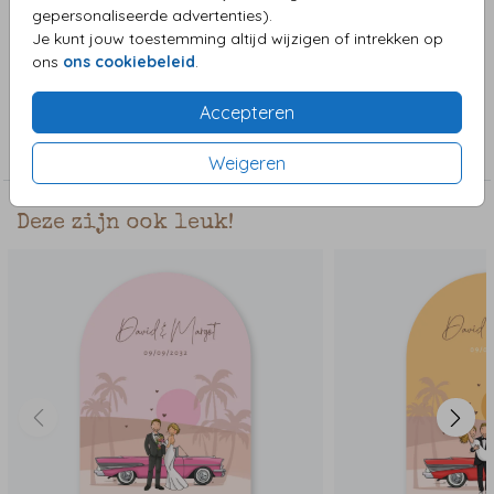
en stijlvol. Je kan kiezen uit verschillende kleuren, zoals
gepersonaliseerde advertenties).
rood, roze of rosegoud. Wat je ook kiest, je zal er zeker
Je kunt jouw toestemming altijd wijzigen of intrekken op
Toon meer
stijlvol uitzien.
ons
ons cookiebeleid
.
Accepteren
Collectie
Bijzondere vorm in enkele kaart
Weigeren
Deze zijn ook leuk!