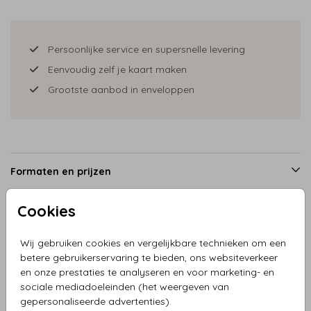
Persoonlijke service en supersnelle levering
Eenvoudig zelf je kaart maken
Grootste aanbod in enveloppen
Formaten en prijzen
Cookies
Productinformatie
Wij gebruiken cookies en vergelijkbare technieken om een
betere gebruikerservaring te bieden, ons websiteverkeer
Omschrijving
en onze prestaties te analyseren en voor marketing- en
sociale mediadoeleinden (het weergeven van
Rond geboortekaartje met beertje en hartjes in goudfolie,
gepersonaliseerde advertenties).
prachtige donkerblauwe achtergrond.Wat een feest!