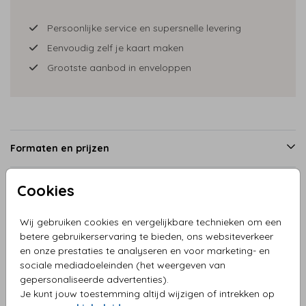
Persoonlijke service en supersnelle levering
Eenvoudig zelf je kaart maken
Grootste aanbod in enveloppen
Formaten en prijzen
Cookies
Productinformatie
Wij gebruiken cookies en vergelijkbare technieken om een
betere gebruikerservaring te bieden, ons websiteverkeer
Omschrijving
en onze prestaties te analyseren en voor marketing- en
Geboortekaartje romper roze leeg
sociale mediadoeleinden (het weergeven van
gepersonaliseerde advertenties).
Je kunt jouw toestemming altijd wijzigen of intrekken op
Collectie