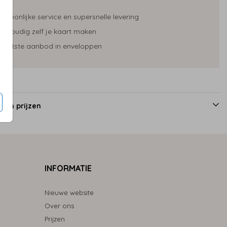
ersoonlijke service en supersnelle levering
envoudig zelf je kaart maken
50 x 50mm
rootste aanbod in enveloppen
 en prijzen
INFORMATIE
Nieuwe website
Over ons
Prijzen