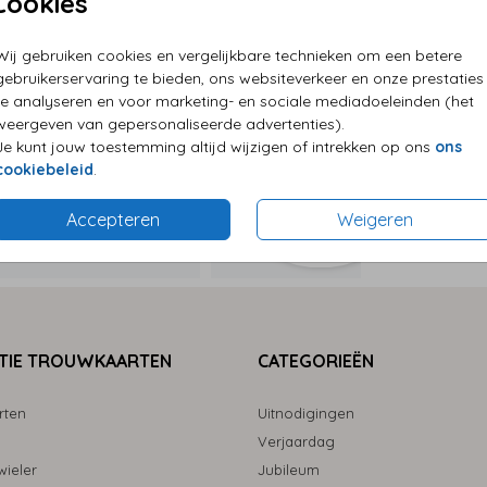
Cookies
P
Wij gebruiken cookies en vergelijkbare technieken om een betere
E
gebruikerservaring te bieden, ons websiteverkeer en onze prestaties
G
te analyseren en voor marketing- en sociale mediadoeleinden (het
weergeven van gepersonaliseerde advertenties).
Je kunt jouw toestemming altijd wijzigen of intrekken op ons
ons
cookiebeleid
.
Accepteren
Weigeren
Formaten
TIE TROUWKAARTEN
CATEGORIEËN
rten
Uitnodigingen
Verjaardag
ieler
Jubileum