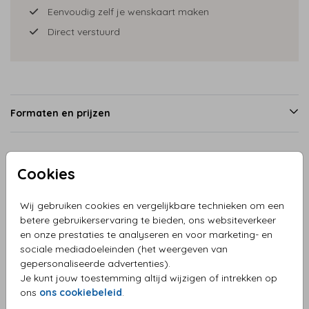
Eenvoudig zelf je wenskaart maken
Direct verstuurd
Formaten en prijzen
Productinformatie
Cookies
Wij gebruiken cookies en vergelijkbare technieken om een
Omschrijving
betere gebruikerservaring te bieden, ons websiteverkeer
Wenskaart kinderen met bordjes
en onze prestaties te analyseren en voor marketing- en
sociale mediadoeleinden (het weergeven van
gepersonaliseerde advertenties).
Collectie
Je kunt jouw toestemming altijd wijzigen of intrekken op
ons
ons cookiebeleid
.
Wenskaarten