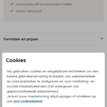
Eenvoudig zelf je wenskaart maken
Direct verstuurd
Formaten en prijzen
Productinformatie
Cookies
Wij gebruiken cookies en vergelijkbare technieken om een
Omschrijving
betere gebruikerservaring te bieden, ons websiteverkeer
Verjaardagskaart auto dafje met bloemen
en onze prestaties te analyseren en voor marketing- en
sociale mediadoeleinden (het weergeven van
gepersonaliseerde advertenties).
Collectie
Je kunt jouw toestemming altijd wijzigen of intrekken op
ons
ons cookiebeleid
.
Wenskaarten