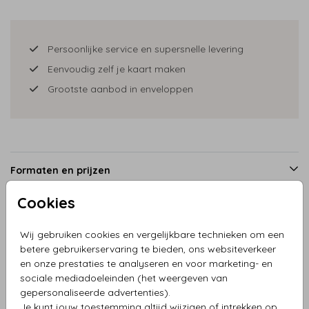
Persoonlijke service en supersnelle levering
Eenvoudig zelf je kaart maken
Grootste aanbod in enveloppen
Formaten en prijzen
Cookies
Productinformatie
Wij gebruiken cookies en vergelijkbare technieken om een
betere gebruikerservaring te bieden, ons websiteverkeer
en onze prestaties te analyseren en voor marketing- en
Omschrijving
sociale mediadoeleinden (het weergeven van
Verhuiskaart Rotterdam in lijntekening
gepersonaliseerde advertenties).
Je kunt jouw toestemming altijd wijzigen of intrekken op