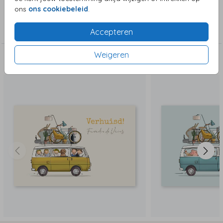
ons
ons cookiebeleid
.
Collectie
Verhuiskaarten
Accepteren
Weigeren
Deze zijn ook leuk!