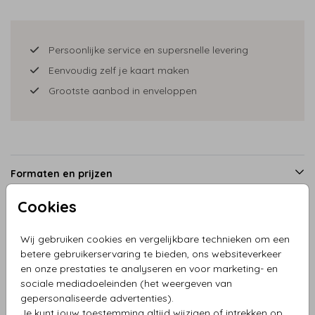
Persoonlijke service en supersnelle levering
Eenvoudig zelf je kaart maken
Grootste aanbod in enveloppen
Formaten en prijzen
Cookies
Productinformatie
Wij gebruiken cookies en vergelijkbare technieken om een
betere gebruikerservaring te bieden, ons websiteverkeer
en onze prestaties te analyseren en voor marketing- en
Omschrijving
sociale mediadoeleinden (het weergeven van
Verhuiskaart dorp met kleine auto en aanhanger
gepersonaliseerde advertenties).
Je kunt jouw toestemming altijd wijzigen of intrekken op