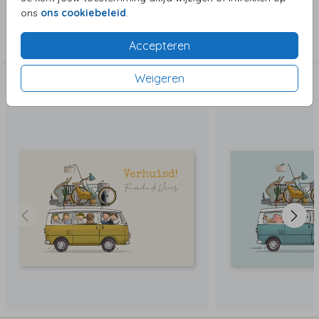
ons
ons cookiebeleid
.
Collectie
Verhuiskaarten
Accepteren
Weigeren
Deze zijn ook leuk!