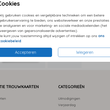
Cookies
P
Wij gebruiken cookies en vergelijkbare technieken om een betere
E
gebruikerservaring te bieden, ons websiteverkeer en onze prestaties
G
te analyseren en voor marketing- en sociale mediadoeleinden (het
weergeven van gepersonaliseerde advertenties).
Je kunt jouw toestemming altijd wijzigen of intrekken op ons
ons
cookiebeleid
.
Formaten
Accepteren
Weigeren
TIE TROUWKAARTEN
CATEGORIEËN
rten
Uitnodigingen
Verjaardag