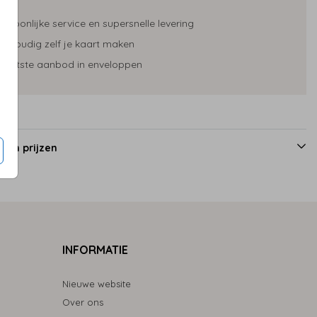
ersoonlijke service en supersnelle levering
envoudig zelf je kaart maken
rootste aanbod in enveloppen
 en prijzen
INFORMATIE
Nieuwe website
Over ons