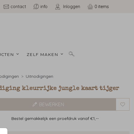
contact
info
Inloggen
0
CTEN 
ZELF MAKEN 
odigingen
Uitnodigingen
diging kleurrijke jungle kaart tijger
BEWERKEN
Bestel gemakkelijk een proefdruk vanaf €1,--