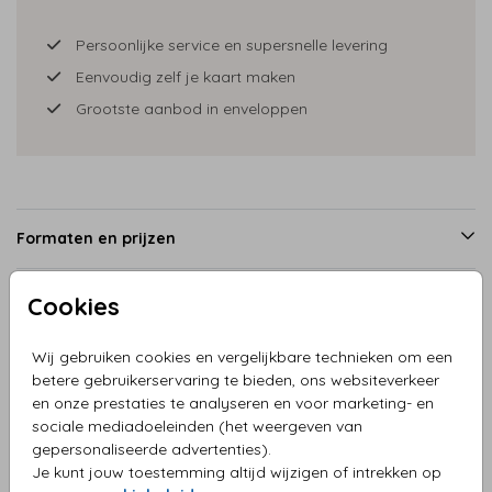
Persoonlijke service en supersnelle levering
Eenvoudig zelf je kaart maken
Grootste aanbod in enveloppen
Formaten en prijzen
Cookies
Productinformatie
Wij gebruiken cookies en vergelijkbare technieken om een
betere gebruikerservaring te bieden, ons websiteverkeer
Omschrijving
en onze prestaties te analyseren en voor marketing- en
Uitnodiging dots in koperkleur
sociale mediadoeleinden (het weergeven van
gepersonaliseerde advertenties).
Je kunt jouw toestemming altijd wijzigen of intrekken op
Collectie