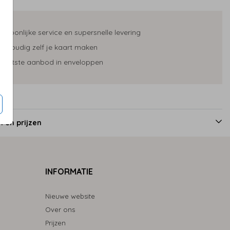
ersoonlijke service en supersnelle levering
envoudig zelf je kaart maken
rootste aanbod in enveloppen
 en prijzen
INFORMATIE
Nieuwe website
Over ons
Prijzen