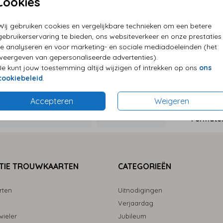
Cookies
Wij gebruiken cookies en vergelijkbare technieken om een betere
P
gebruikerservaring te bieden, ons websiteverkeer en onze prestaties
E
te analyseren en voor marketing- en sociale mediadoeleinden (het
weergeven van gepersonaliseerde advertenties).
G
Je kunt jouw toestemming altijd wijzigen of intrekken op ons
ons
cookiebeleid
.
Accepteren
Weigeren
Formaten
TIE TROUWKAARTEN
CATEGORIEËN
rten
Uitnodigingen
Verjaardag
ieler
Jubileum