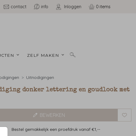
contact
info
Inloggen
0
CTEN 
ZELF MAKEN 
odigingen
Uitnodigingen
diging donker lettering en goudlook met
BEWERKEN
Bestel gemakkelijk een proefdruk vanaf €1,--