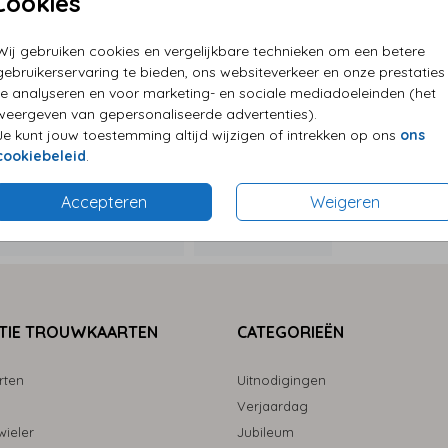
Cookies
P
Wij gebruiken cookies en vergelijkbare technieken om een betere
E
gebruikerservaring te bieden, ons websiteverkeer en onze prestaties
G
te analyseren en voor marketing- en sociale mediadoeleinden (het
weergeven van gepersonaliseerde advertenties).
Je kunt jouw toestemming altijd wijzigen of intrekken op ons
ons
cookiebeleid
.
Accepteren
Weigeren
Formaten
TIE TROUWKAARTEN
CATEGORIEËN
rten
Uitnodigingen
Verjaardag
ieler
Jubileum