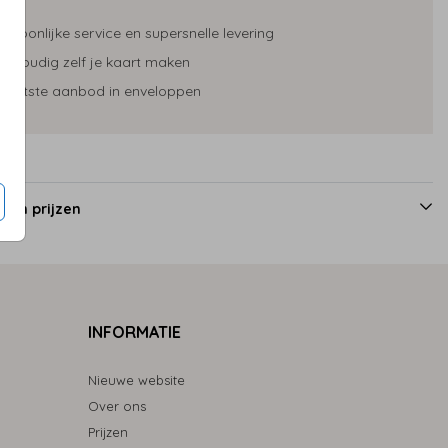
ersoonlijke service en supersnelle levering
envoudig zelf je kaart maken
rootste aanbod in enveloppen
 en prijzen
INFORMATIE
Nieuwe website
Over ons
Prijzen