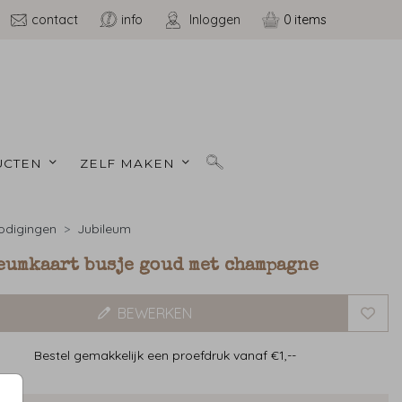
contact
info
Inloggen
0
CTEN 
ZELF MAKEN 
odigingen
Jubileum
eumkaart busje goud met champagne
BEWERKEN
Bestel gemakkelijk een proefdruk vanaf €1,--