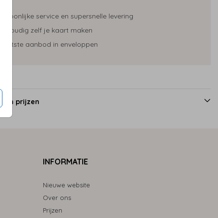
ersoonlijke service en supersnelle levering
envoudig zelf je kaart maken
rootste aanbod in enveloppen
 en prijzen
INFORMATIE
Nieuwe website
Over ons
Prijzen