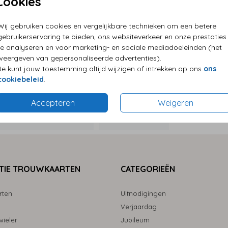
Cookies
P
Wij gebruiken cookies en vergelijkbare technieken om een betere
E
Utrecht
gebruikerservaring te bieden, ons websiteverkeer en onze prestaties
G
te analyseren en voor marketing- en sociale mediadoeleinden (het
weergeven van gepersonaliseerde advertenties).
Je kunt jouw toestemming altijd wijzigen of intrekken op ons
ons
cookiebeleid
.
Accepteren
Weigeren
Formaten
TIE TROUWKAARTEN
CATEGORIEËN
rten
Uitnodigingen
Verjaardag
ieler
Jubileum