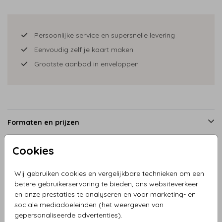
Persoonlijke service en supersnelle levering
Eenvoudig zelf je kaart maken
Grootste aanbod in enveloppen
Formaten en prijzen
Cookies
Productinformatie
Wij gebruiken cookies en vergelijkbare technieken om een
betere gebruikerservaring te bieden, ons websiteverkeer
Omschrijving
en onze prestaties te analyseren en voor marketing- en
sociale mediadoeleinden (het weergeven van
Trouwkaart optillend bruidspaar zwart haar met boog
gepersonaliseerde advertenties).
achtergrond