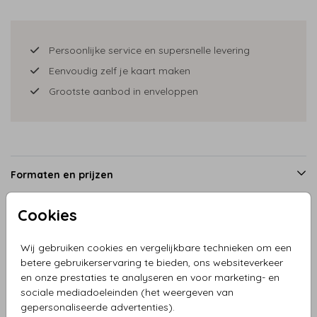
Persoonlijke service en supersnelle levering
Eenvoudig zelf je kaart maken
Grootste aanbod in enveloppen
Formaten en prijzen
Cookies
Productinformatie
Wij gebruiken cookies en vergelijkbare technieken om een
betere gebruikerservaring te bieden, ons websiteverkeer
Omschrijving
en onze prestaties te analyseren en voor marketing- en
sociale mediadoeleinden (het weergeven van
Trouwkaart dubbel silhouet bruidspaar stropdas. Teksten
gepersonaliseerde advertenties).
zijn naar wens aanpasbaar.