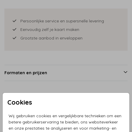
Persoonlijke service en supersnelle levering
Eenvoudig zelf je kaart maken
Grootste aanbod in enveloppen
Formaten en prijzen
Productinformatie
Cookies
Omschrijving
Wij gebruiken cookies en vergelijkbare technieken om een
betere gebruikerservaring te bieden, ons websiteverkeer
Trouwkaart bruidspaar met kinderen en hartjes. Deze kaart
en onze prestaties te analyseren en voor marketing- en
is geheel naar wens zelf samen te stellen en perfect voor