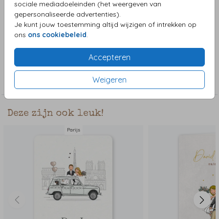
sociale mediadoeleinden (het weergeven van
een bruidspaar met kinderen. De bruid en bruidegom met
gepersonaliseerde advertenties).
kinderen zijn uit de clipart te vinden en maken de kaart
Je kunt jouw toestemming altijd wijzigen of intrekken op
extra bijzonder.
Toon meer
ons
ons cookiebeleid
.
Accepteren
Collectie
Weigeren
Trouwkaarten
Deze zijn ook leuk!
Parijs