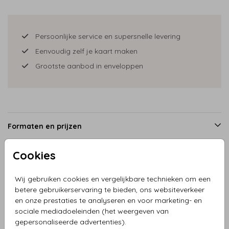
Persoonlijke service en supersnelle levering
Eenvoudig zelf je kaart maken
Grootste aanbod in enveloppen
Formaten en prijzen
Cookies
Productinformatie
Wij gebruiken cookies en vergelijkbare technieken om een
betere gebruikerservaring te bieden, ons websiteverkeer
Omschrijving
en onze prestaties te analyseren en voor marketing- en
sociale mediadoeleinden (het weergeven van
Trouwkaart mannen op de fiets met hartjes. Teksten zijn
gepersonaliseerde advertenties).
naar wens aanpasbaar.