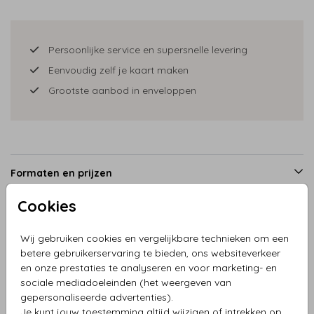
Persoonlijke service en supersnelle levering
Eenvoudig zelf je kaart maken
Grootste aanbod in enveloppen
Formaten en prijzen
Cookies
Productinformatie
Wij gebruiken cookies en vergelijkbare technieken om een
betere gebruikerservaring te bieden, ons websiteverkeer
en onze prestaties te analyseren en voor marketing- en
Omschrijving
sociale mediadoeleinden (het weergeven van
Trouwakte bruiloft blauw met veldbloemen
gepersonaliseerde advertenties).
Je kunt jouw toestemming altijd wijzigen of intrekken op