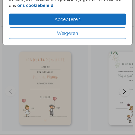
ons
ons cookiebeleid
.
Collectie
Trouwakte
Accepteren
Weigeren
Deze zijn ook leuk!