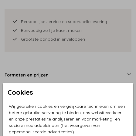
Persoonlijke service en supersnelle levering
Eenvoudig zelf je kaart maken
Grootste aanbod in enveloppen
Formaten en prijzen
Cookies
Productinformatie
Wij gebruiken cookies en vergelijkbare technieken om een
betere gebruikerservaring te bieden, ons websiteverkeer
Omschrijving
en onze prestaties te analyseren en voor marketing- en
sociale mediadoeleinden (het weergeven van
Savethedate getekend bruidspaar hip met pijltjes, teksten
gepersonaliseerde advertenties).
zijn naar wens aanpasbaar.