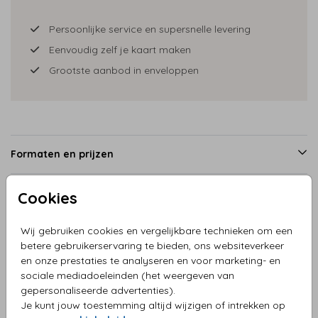
Persoonlijke service en supersnelle levering
Eenvoudig zelf je kaart maken
Grootste aanbod in enveloppen
Formaten en prijzen
Cookies
Productinformatie
Wij gebruiken cookies en vergelijkbare technieken om een
betere gebruikerservaring te bieden, ons websiteverkeer
Omschrijving
en onze prestaties te analyseren en voor marketing- en
Save the date veldbloemen lente
sociale mediadoeleinden (het weergeven van
gepersonaliseerde advertenties).
Je kunt jouw toestemming altijd wijzigen of intrekken op
Collectie