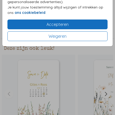
gepersonaliseerde advertenties).
verschillende bruidsparen en auto's. Zo stel je zelf je eigen
Je kunt jouw toestemming altijd wijzigen of intrekken op
Save the Date kaart samen.
ons
ons cookiebeleid
.
Collectie
Accepteren
Save the date
Weigeren
Deze zijn ook leuk!