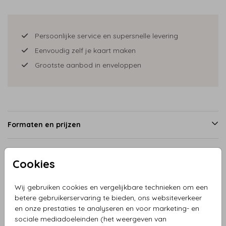
Persoonlijke service en supersnelle levering
Eenvoudig zelf je kaart maken
Grootste aanbod in enveloppen
Formaten en prijzen
Cookies
Productinformatie
Wij gebruiken cookies en vergelijkbare technieken om een
Omschrijving
betere gebruikerservaring te bieden, ons websiteverkeer
en onze prestaties te analyseren en voor marketing- en
Save the date kerstkaart bruidspaar met takjes. Deze kaart
sociale mediadoeleinden (het weergeven van
is makkelijk aan te passen in editor. Je kunt kiezen uit