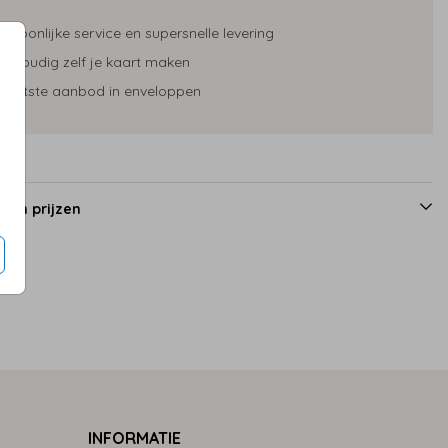
ersoonlijke service en supersnelle levering
envoudig zelf je kaart maken
rootste aanbod in enveloppen
 en prijzen
INFORMATIE