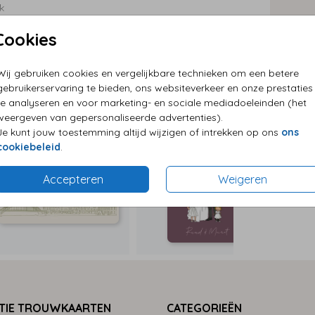
k
P
Cookies
E
G
Wij gebruiken cookies en vergelijkbare technieken om een betere
gebruikerservaring te bieden, ons websiteverkeer en onze prestaties
te analyseren en voor marketing- en sociale mediadoeleinden (het
weergeven van gepersonaliseerde advertenties).
Nijmegen
Je kunt jouw toestemming altijd wijzigen of intrekken op ons
ons
cookiebeleid
.
Formaten
Accepteren
Weigeren
TIE TROUWKAARTEN
CATEGORIEËN