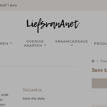
anaf 1 euro
OVERIGE 
KRAAMCADEAUS 
WEN 
PRODU
KAARTEN 
Tro
Save t
Collectie
p zoek
Save the date
en
ten!