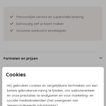
Persoonlijke service en supersnelle levering
Eenvoudig zelf je kaart maken
Grootste aanbod in enveloppen
Formaten en prijzen
Cookies
Productinformatie
Wij gebruiken cookies en vergelijkbare technieken om een
betere gebruikerservaring te bieden, ons websiteverkeer
Omschrijving
en onze prestaties te analyseren en voor marketing- en
Save-the-date kaart koperlook met de tekst in koperkleur
sociale mediadoeleinden (het weergeven van
en leuke kalender. Pas de kaart heel makkelijk aan in de
gepersonaliseerde advertenties).