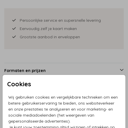
Persoonlijke service en supersnelle levering
Eenvoudig zelf je kaart maken
Grootste aanbod in enveloppen
Formaten en prijzen
Cookies
Productinformatie
Wij gebruiken cookies en vergelijkbare technieken om een
betere gebruikerservaring te bieden, ons websiteverkeer
en onze prestaties te analyseren en voor marketing- en
Omschrijving
sociale mediadoeleinden (het weergeven van
Save the date kaart delfts blauwe bloemen en hartjes
gepersonaliseerde advertenties).
Je kunt jouw toestemming altijd wijzigen of intrekken op