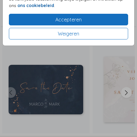
ons
ons cookiebeleid
.
Collectie
Save the date
Accepteren
Weigeren
Deze zijn ook leuk!